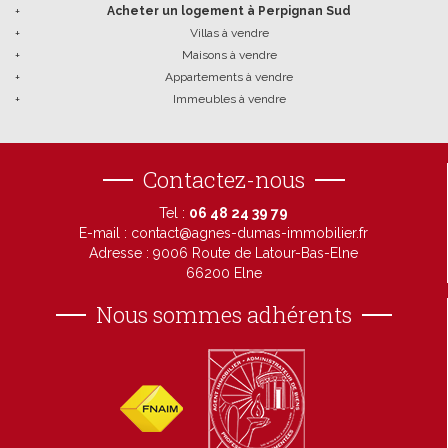
+
Acheter un logement à Perpignan Sud
+
Villas à vendre
+
Maisons à vendre
+
Appartements à vendre
+
Immeubles à vendre
Contactez-nous
Tel :
06 48 24 39 79
E-mail :
contact@agnes-dumas-immobilier.fr
Adresse :
9006 Route de Latour-Bas-Elne
66200 Elne
Nous sommes adhérents