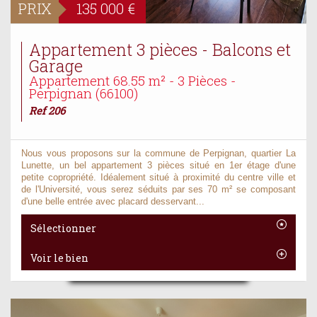
PRIX
135 000
€
Appartement 3 pièces - Balcons et
Garage
Appartement 68.55 m² - 3 Pièces -
Perpignan (66100)
Ref 206
Nous vous proposons sur la commune de Perpignan, quartier La
Lunette, un bel appartement 3 pièces situé en 1er étage d'une
petite copropriété. Idéalement situé à proximité du centre ville et
de l'Université, vous serez séduits par ses 70 m² se composant
d'une belle entrée avec placard desservant...
Sélectionner
Voir le bien