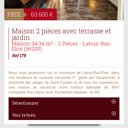
PRIX
63 600
€
Maison 2 pièces avec terrasse et
jardin
Maison 34.34 m² - 2 Pièces - Latour-Bas-
Elne (66200)
Ref 179
Nous vous proposons sur la commune de Latour-Bas-Elne, dans
une résidence de tourisme sécurisée 3*, gérée par Vacancéole, à
proximité des plages de Saint-Cyprien et de tous les commerces,
une maison de vacances d'une surface habitable de 34m²
composée d'un séjour avec kitchenette équipée, un WC...
Sélectionner
Voir le bien