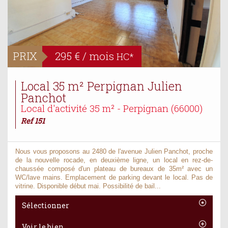
PRIX
295 € / mois
HC*
Local 35 m² Perpignan Julien
Panchot
Local d'activité 35 m² - Perpignan (66000)
Ref 151
Nous vous proposons au 2480 de l'avenue Julien Panchot, proche
de la nouvelle rocade, en deuxième ligne, un local en rez-de-
chaussée composé d'un plateau de bureaux de 35m² avec un
WC/lave mains. Emplacement de parking devant le local. Pas de
vitrine. Disponible début mai. Possibilité de bail...
Sélectionner
Voir le bien